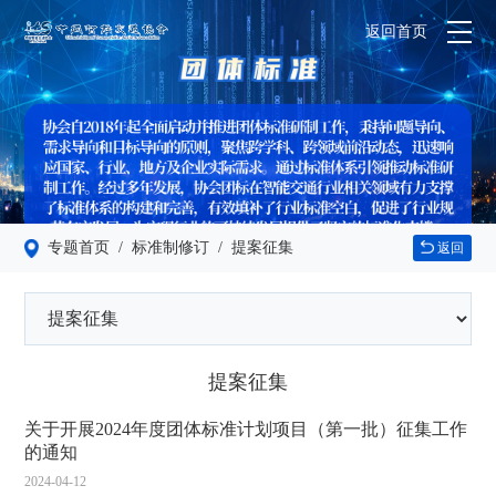
返回首页
专题首页
/ 标准制修订
/ 提案征集
返回
提案征集
关于开展2024年度团体标准计划项目（第一批）征集工作
的通知
2024-04-12