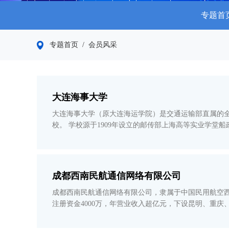
专题首
专题首页
/ 会员风采
大连海事大学
大连海事大学（原大连海运学院）是交通运输部直属的全
校。 学校源于1909年设立的邮传部上海高等实业学堂船政科。1911年唐文治以船政科为基础创办邮传部上海高等商船学堂，1912年更名为吴淞商船学校，1915年停办，1929年复校后更名
为交通部吴淞商船专科学校，1937年再度停办
成都西南民航通信网络有限公司
成都西南民航通信网络有限公司，隶属于中国民用航空西
注册资金4000万，年营业收入超亿元，下设昆明、重庆、贵阳三家分公司，
同好”的现代化空中交通管理系统的主力军，致力于服务“