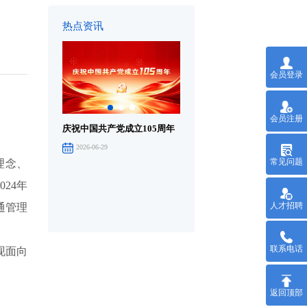
热点资讯
会员登录
会员注册
庆祝中国共产党成立105周年
庆祝中国共产党成立105周年
庆
大会在京举行
音
2026-06-29
2026-07-01
常见问题
理念、
24年
人才招聘
通管理
联系电话
现面向
返回顶部